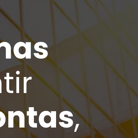
a
emas
tir
ontas
,