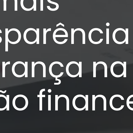
 mais
sparência
rança na
ão finance