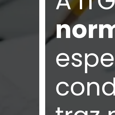
A IT
norm
espe
cond