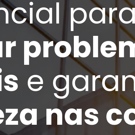
ncial par
ar probl
is
e garan
eza nas c