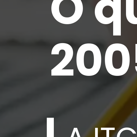
O q
200