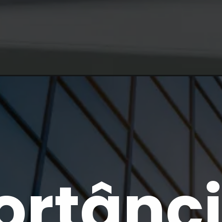
ortânci