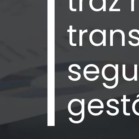
traz
tran
segu
gest