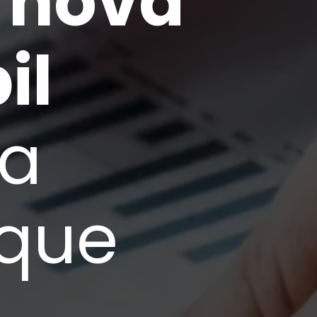
a
nova
il
ra
 que