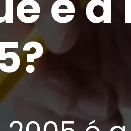
ue é a 
5?