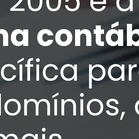
G 2005 é 
a contáb
cífica pa
omínios,