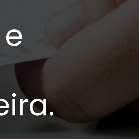
 e
ira.