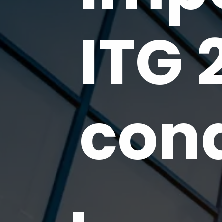
ITG 
con