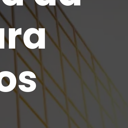
ara
os