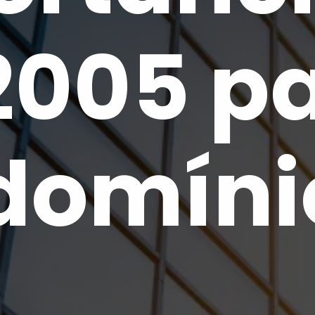
2005 p
domíni