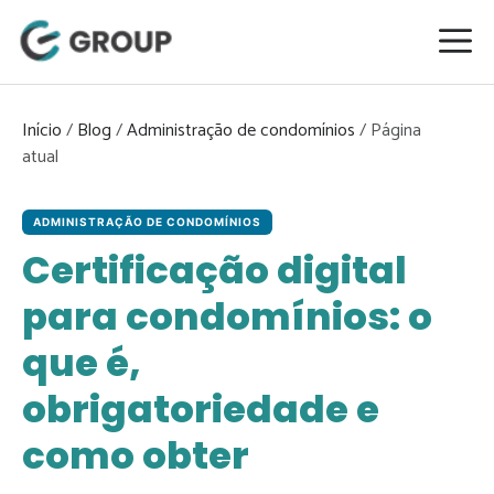
Pular
para
o
conteúdo
Início
/
Blog
/
Administração de condomínios
/
ADMINISTRAÇÃO DE CONDOMÍNIOS
Certificação digital
para condomínios: o
que é,
obrigatoriedade e
como obter