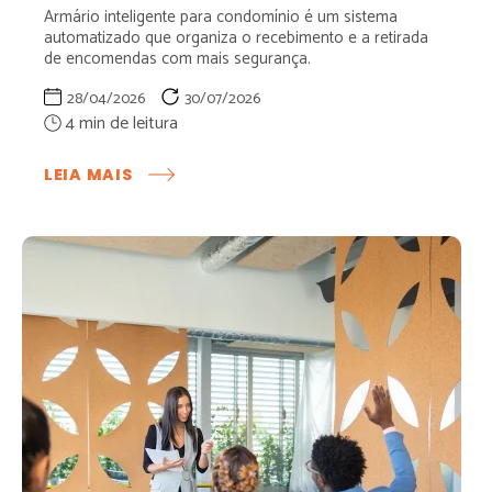
Armário inteligente para condomínio é um sistema
automatizado que organiza o recebimento e a retirada
de encomendas com mais segurança.
28/04/2026
30/07/2026
:
LEIA MAIS
ARMÁRIO
INTELIGENTE
PARA
CONDOMÍNIO:
COMO
FUNCIONA
E
POR
QUE
TRANSFORMA
A
GESTÃO
DE
ENCOMENDAS