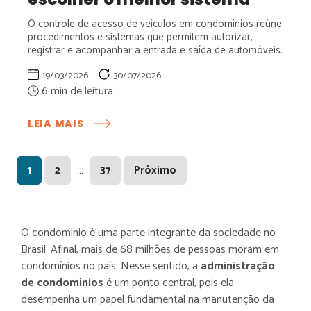
O controle de acesso de veículos em condomínios reúne
procedimentos e sistemas que permitem autorizar,
registrar e acompanhar a entrada e saída de automóveis.
19/03/2026
30/07/2026
:
LEIA MAIS
CONTROLE
DE
ACESSO
Page
Page
Page
…
1
2
37
Próximo
DE
VEÍCULOS
PARA
CONDOMÍNIOS:
O condomínio é uma parte integrante da sociedade no
TECNOLOGIAS,
Brasil. Afinal, mais de 68 milhões de pessoas moram em
REGRAS
E
condomínios no país.
Nesse sentido, a
administração
COMO
de condomínios
é um ponto central, pois ela
ESCOLHER
desempenha um papel fundamental na manutenção da
O