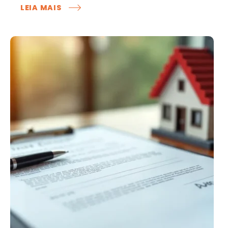
:
LEIA MAIS
PROCESSO
CONTRA
ADMINISTRADORA
DE
CONDOMÍNIO:
PRINCIPAIS
CAUSAS
E
RISCOS