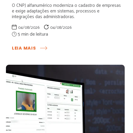
O CNPJ alfanumérico moderniza o cadastro de empresas
e exige adaptações em sistemas, processos e
integrações das administradoras.
04/08/2026
04/08/2026
:
LEIA MAIS
CNPJ
ALFANUMÉRICO
E
OS
IMPACTOS
PARA
ADMINISTRADORAS
DE
CONDOMÍNIOS