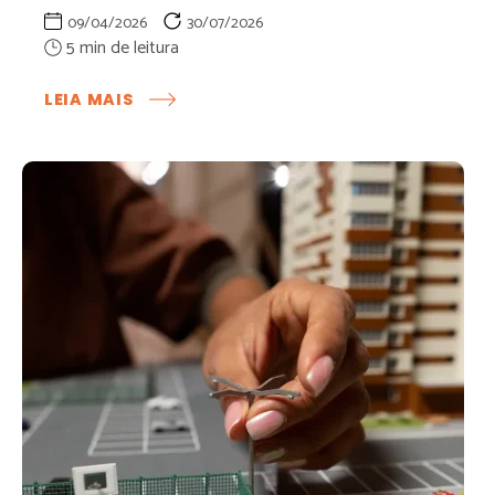
09/04/2026
30/07/2026
:
LEIA MAIS
PRESIDENTE
DA
ASSOCIAÇÃO
DE
MORADORES:
FUNÇÕES,
RESPONSABILIDADES
E
PAPEL
NA
GESTÃO