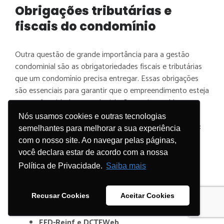
Obrigações tributárias e
fiscais do condomínio
Outra questão de grande importância para a gestão
condominial são as obrigatoriedades fiscais e tributárias
que um condomínio precisa entregar. Essas obrigações
são essenciais para garantir que o empreendimento esteja
em conformidade com a legislação e evite problemas
como multas e penalidades. Algumas das principais
Nós usamos cookies e outras tecnologias
Nós usamos cookies e outras tecnologias
questões relacionadas à contabilidade condominial são:
semelhantes para melhorar a sua experiência
semelhantes para melhorar a sua experiência
com o nosso site. Ao navegar pelas páginas,
com o nosso site. Ao navegar pelas páginas,
Imposto de Renda Retido na Fonte (IRRF)
você declara estar de acordo com a nossa
você declara estar de acordo com a nossa
Política de Privacidade.
Política de Privacidade.
Saiba mais
Saiba mais
PIS, Cofins e CSLL
Recusar Cookies
Recusar Cookies
Aceitar Cookies
Aceitar Cookies
FGTS e INSS
EFD-Reinf e DCTFWeb