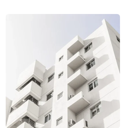
IMPLANTAÇÃO
DE
CONDOMÍNIO:
ETAPAS,
COMO
FUNCIONA
E
O
PAPEL
DA
ADMINISTRADORA