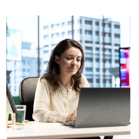
ROTINAS
DE
DEPARTAMENTO
PESSOAL:
QUAIS
SÃO
E
COMO
ORGANIZÁ-
LAS