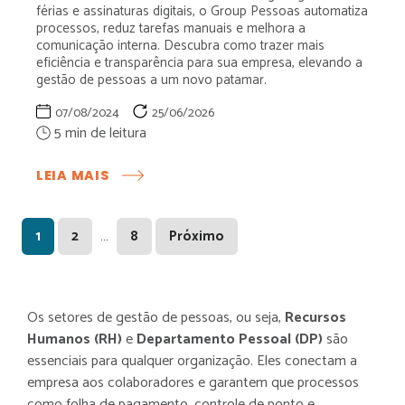
férias e assinaturas digitais, o Group Pessoas automatiza
processos, reduz tarefas manuais e melhora a
comunicação interna. Descubra como trazer mais
eficiência e transparência para sua empresa, elevando a
gestão de pessoas a um novo patamar.
07/08/2024
25/06/2026
:
LEIA MAIS
CONHEÇA
O
GROUP
Page
Page
Page
…
1
2
8
Próximo
PESSOAS:
A
EVOLUÇÃO
DO
Os setores de gestão de pessoas, ou seja,
Recursos
RH
Humanos (RH)
e
Departamento Pessoal (DP)
são
APP
PARA
essenciais para qualquer organização. Eles conectam a
GESTÃO
empresa aos colaboradores e garantem que processos
DE
como folha de pagamento, controle de ponto e