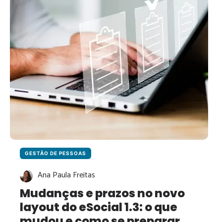
COMO
SUA
EMPRESA
PODE
SE
PREPARAR?
GESTÃO DE PESSOAS
Ana Paula Freitas
Mudanças e prazos no novo
layout do eSocial 1.3: o que
mudou e como se preparar