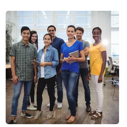
SOBRE
RECRUTAMENTO
E
SELEÇÃO
NAS
ROTINAS
DE
RH