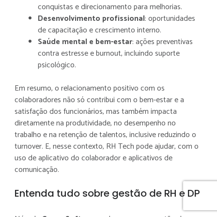
conquistas e direcionamento para melhorias.
Desenvolvimento profissional
: oportunidades
de capacitação e crescimento interno.
Saúde mental e bem-estar
: ações preventivas
contra estresse e burnout, incluindo suporte
psicológico.
Em resumo, o relacionamento positivo com os
colaboradores não só contribui com o bem-estar e a
satisfação dos funcionários, mas também impacta
Nós usamos cookies e outras tecnologias
Nós usamos cookies e outras tecnologias
diretamente na produtividade, no desempenho no
semelhantes para melhorar a sua experiência
semelhantes para melhorar a sua experiência
trabalho e na retenção de talentos, inclusive reduzindo o
com o nosso site. Ao navegar pelas páginas,
com o nosso site. Ao navegar pelas páginas,
turnover. E, nesse contexto, RH Tech pode ajudar, com o
você declara estar de acordo com a nossa
você declara estar de acordo com a nossa
uso de aplicativo do colaborador e aplicativos de
Política de Privacidade.
Política de Privacidade.
Saiba mais
Saiba mais
comunicação.
Recusar Cookies
Recusar Cookies
Aceitar Cookies
Aceitar Cookies
Entenda tudo sobre gestão de RH e DP