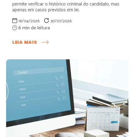
permite verificar o histórico criminal do candidato, mas
apenas em casos previstos em lei.
16/04/2026
30/07/2026
:
LEIA MAIS
ATESTADO
DE
ANTECEDENTES
CRIMINAIS
NA
ADMISSÃO:
É
PERMITIDO
EXIGIR?
ENTENDA
O
QUE
DIZ
A
LEI