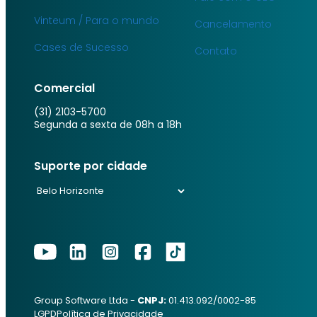
Vinteum / Para o mundo
Cancelamento
Cases de Sucesso
Contato
Comercial
(31) 2103-5700
Segunda a sexta de 08h a 18h
Suporte por cidade
Group Software Ltda -
CNPJ:
01.413.092/0002-85
LGPD
Política de Privacidade