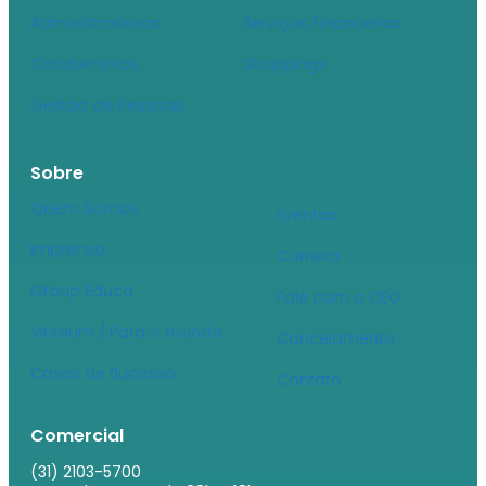
Administradoras
Serviços Financeiros
Condomínios
Shoppings
Gestão de Pessoas
Sobre
Quem Somos
Eventos
Imprensa
Carreira
Group Educa
Fale com o CEO
Vinteum / Para o mundo
Cancelamento
Cases de Sucesso
Contato
Comercial
(31) 2103-5700