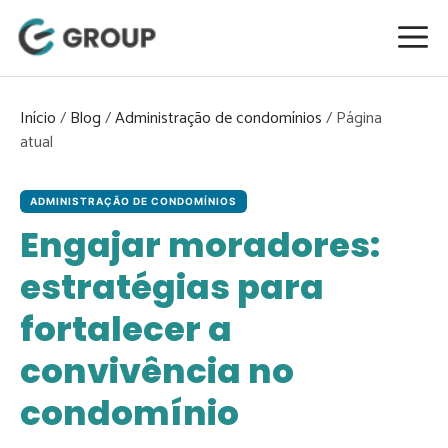
Pular
para
o
conteúdo
Início
/
Blog
/
Administração de condomínios
/
ADMINISTRAÇÃO DE CONDOMÍNIOS
Engajar moradores:
estratégias para
fortalecer a
convivência no
condomínio