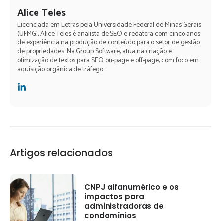
Alice Teles
Licenciada em Letras pela Universidade Federal de Minas Gerais
(UFMG), Alice Teles é analista de SEO e redatora com cinco anos
de experiência na produção de conteúdo para o setor de gestão
de propriedades. Na Group Software, atua na criação e
otimização de textos para SEO on-page e off-page, com foco em
aquisição orgânica de tráfego.
Nós usamos cookies e outras tecnologias
Nós usamos cookies e outras tecnologias
semelhantes para melhorar a sua experiência
semelhantes para melhorar a sua experiência
com o nosso site. Ao navegar pelas páginas,
com o nosso site. Ao navegar pelas páginas,
Artigos relacionados
você declara estar de acordo com a nossa
você declara estar de acordo com a nossa
Política de Privacidade.
Política de Privacidade.
Saiba mais
Saiba mais
CNPJ alfanumérico e os
Recusar Cookies
Recusar Cookies
Aceitar Cookies
Aceitar Cookies
impactos para
administradoras de
condomínios