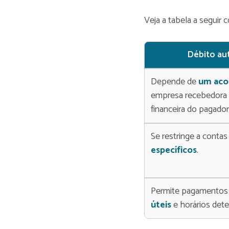
Veja a tabela a segui
Débito au
Depende de
um aco
empresa recebedora e
financeira do pagador
Se restringe a conta
específicos
.
Permite pagamento
úteis
e horários det