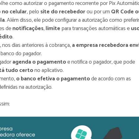
lhe como autorizar o pagamento recorrente por Pix Automáti
 no celular
, pelo
site do recebedor
ou por um
QR Code o
la
. Além disso, ele pode configurar a autorização como preferir
es de
notificações
,
limite
para transações automáticas e
us
édito
.
 nos dias anteriores à cobrança,
a empresa recebedora env
banco do pagador.
gador
agenda o pagamento
e notifica o pagador, que pode
stá tudo certo
no aplicativo.
amento,
o banco efetiva o pagamento
de acordo com as
efinidas na autorização.
ssim: