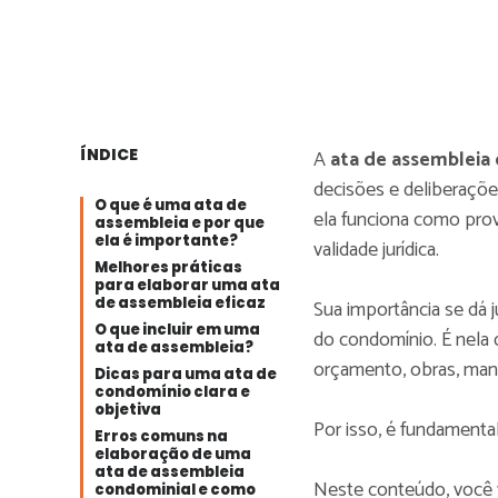
ÍNDICE
A
ata de assembleia
decisões e deliberaçõe
O que é uma ata de
ela funciona como prov
assembleia e por que
ela é importante?
validade jurídica.
Melhores práticas
para elaborar uma ata
de assembleia eficaz
Sua importância se dá 
O que incluir em uma
do condomínio. É nel
ata de assembleia?
orçamento, obras, manu
Dicas para uma ata de
condomínio clara e
objetiva
Por isso, é fundamental
Erros comuns na
elaboração de uma
ata de assembleia
Neste conteúdo, você v
condominial e como