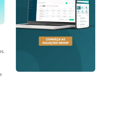
os.
e
s