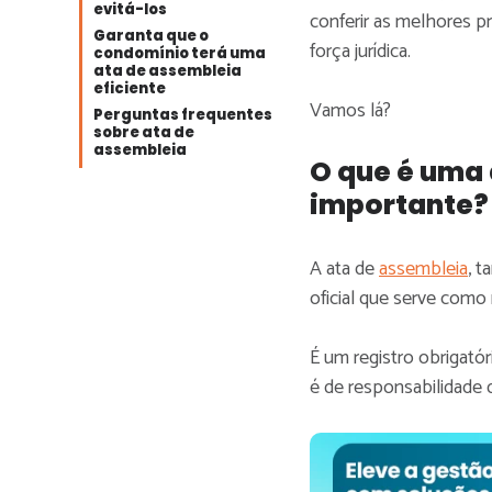
evitá-los
conferir as melhores p
Garanta que o
força jurídica.
condomínio terá uma
ata de assembleia
eficiente
Vamos lá?
Perguntas frequentes
sobre ata de
assembleia
O que é uma 
importante?
A ata de
assembleia
, 
oficial que serve como
É um registro obrigató
é de responsabilidade 