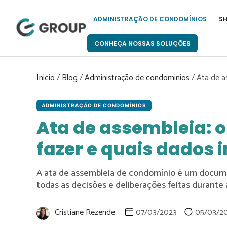
Pular
para
ADMINISTRAÇÃO DE CONDOMÍNIOS
S
o
conteúdo
CONHEÇA NOSSAS SOLUÇÕES
Início
/
Blog
/
Administração de condomínios
/
Ata de a
ADMINISTRAÇÃO DE CONDOMÍNIOS
Ata de assembleia: o
fazer e quais dados i
A ata de assembleia de condomínio é um documen
todas as decisões e deliberações feitas durante 
Cristiane Rezende
07/03/2023
05/03/2