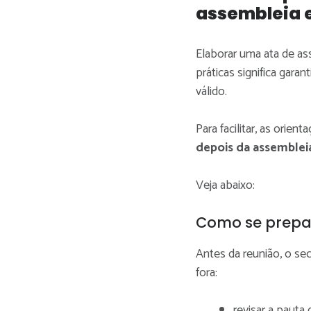
assembleia 
Elaborar uma ata de as
práticas significa gara
válido.
Para facilitar, as orie
depois da assemblei
Veja abaixo:
Como se prepar
Antes da reunião, o se
fora:
revisar a pauta