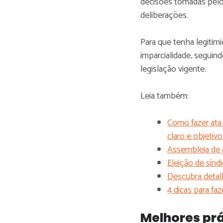
decisões tomadas pel
deliberações.
Para que tenha legitimi
imparcialidade, seguind
legislação vigente.
Leia também:
Como fazer ata
claro e objetiv
Assembleia de 
Eleição de sínd
Descubra detal
4 dicas para fa
Melhores prá