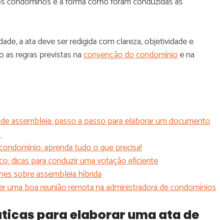
os condôminos e a forma como foram conduzidas as
dade, a ata deve ser redigida com clareza, objetividade e
o as regras previstas na
convenção do condomínio
e na
 de assembleia: passo a passo para elaborar um documento
o
condomínio: aprenda tudo o que precisa!
ico: dicas para conduzir uma votação eficiente
hes sobre assembleia híbrida
zer uma boa reunião remota na administradora de condomínios
ticas para elaborar uma ata de