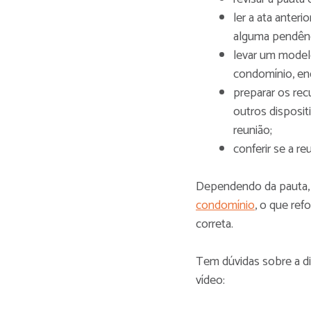
ler a ata anter
alguma pendênc
levar um model
condomínio, end
preparar os rec
outros disposit
reunião;
conferir se a re
Dependendo da pauta, 
condomínio
, o que ref
correta.
Tem dúvidas sobre a dif
vídeo: