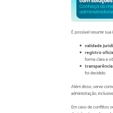
É possível resumir sua 
validade juríd
registro oficia
forma clara e ob
transparência
foi decidido.
Além disso, serve com
administração, inclusi
Em caso de conflitos 