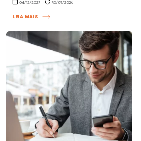
04/12/2023
30/07/2026
:
LEIA MAIS
ERP
PARA
SHOPPING:
COMO
CENTRALIZAR
A
GESTÃO
E
AUMENTAR
A
EFICIÊNCIA
OPERACIONAL