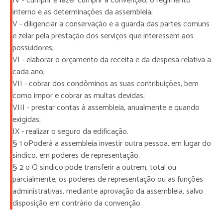
IV - cumprir e fazer cumprir a convenção, o regimento
interno e as determinações da assembleia;
V - diligenciar a conservação e a guarda das partes comuns
e zelar pela prestação dos serviços que interessem aos
possuidores;
VI - elaborar o orçamento da receita e da despesa relativa a
cada ano;
VII - cobrar dos condôminos as suas contribuições, bem
como impor e cobrar as multas devidas;
VIII - prestar contas à assembleia, anualmente e quando
exigidas;
IX - realizar o seguro da edificação.
§ 1 oPoderá a assembleia investir outra pessoa, em lugar do
síndico, em poderes de representação.
§ 2 o O síndico pode transferir a outrem, total ou
parcialmente, os poderes de representação ou as funções
administrativas, mediante aprovação da assembleia, salvo
disposição em contrário da convenção.