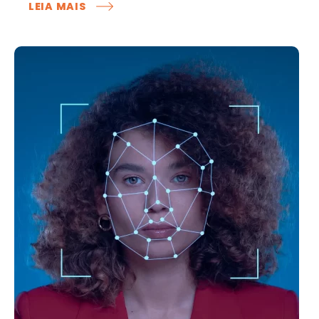
LEIA MAIS
O
QUE
OS
SHOPPINGS
PODEM
APRENDER
COM
O
TIKTOK
SHOP?