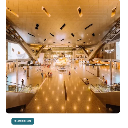
PRECISA
SABER
SOBRE
COMPLIANCE
EM
SHOPPING
CENTERS
SHOPPING