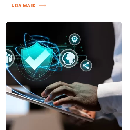
:
LEIA MAIS
COMO
O
MARKETING
DE
INFLUÊNCIA
PODE
IMPULSIONAR
O
SUCESSO
DE
SHOPPING
CENTERS