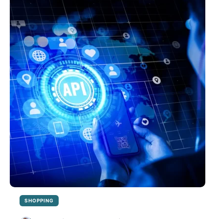
SHOPPING
CENTERS:
INOVAÇÃO,
SEGURANÇA
E
DESAFIOS
ÉTICOS
SHOPPING