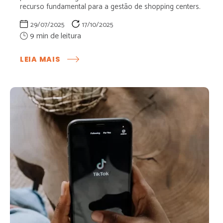
recurso fundamental para a gestão de shopping centers.
29/07/2025
17/10/2025
:
LEIA MAIS
DATA
WAREHOUSE:
O
QUE
É
E
COMO
OS
SHOPPINGS
PODEM
SE
BENEFICIAR
COM
ESSA
TECNOLOGIA