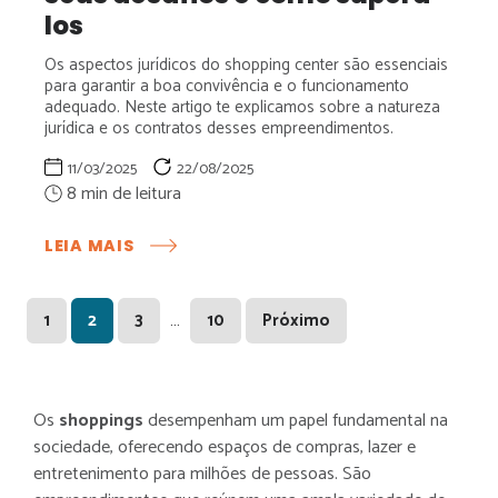
los
Os aspectos jurídicos do shopping center são essenciais
para garantir a boa convivência e o funcionamento
adequado. Neste artigo te explicamos sobre a natureza
jurídica e os contratos desses empreendimentos.
11/03/2025
22/08/2025
:
LEIA MAIS
ASPECTOS
JURÍDICOS
DO
Page
Page
Page
Page
…
1
2
3
10
Próximo
SHOPPING
CENTER:
ENTENDA
SEUS
Os
shoppings
desempenham um papel fundamental na
DESAFIOS
sociedade, oferecendo espaços de compras, lazer e
E
COMO
entretenimento para milhões de pessoas. São
SUPERÁ-