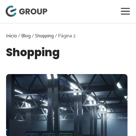
Pular
para
o
conteúdo
Início
/
Blog
/
Shopping
/
Página 2
Shopping