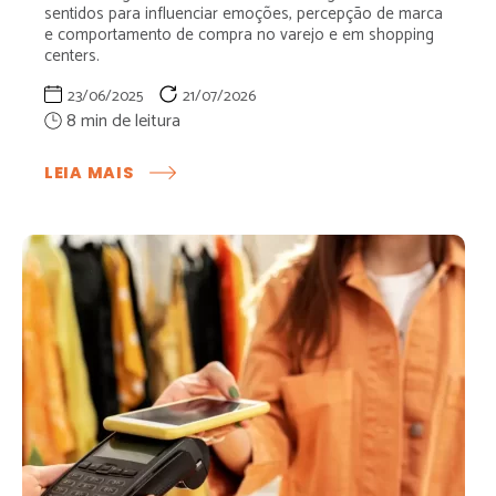
sentidos para influenciar emoções, percepção de marca
e comportamento de compra no varejo e em shopping
centers.
23/06/2025
21/07/2026
:
LEIA MAIS
ENTENDA
COMO
O
MARKETING
SENSORIAL
EM
SHOPPINGS
INFLUENCIA
O
CONSUMIDOR