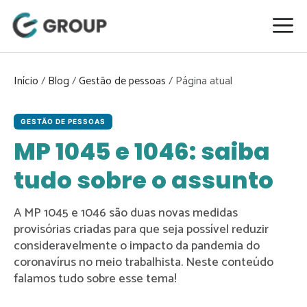
Pular
para
o
conteúdo
Início
/
Blog
/
Gestão de pessoas
/
GESTÃO DE PESSOAS
MP 1045 e 1046: saiba
tudo sobre o assunto
A MP 1045 e 1046 são duas novas medidas
provisórias criadas para que seja possível reduzir
consideravelmente o impacto da pandemia do
coronavírus no meio trabalhista. Neste conteúdo
falamos tudo sobre esse tema!