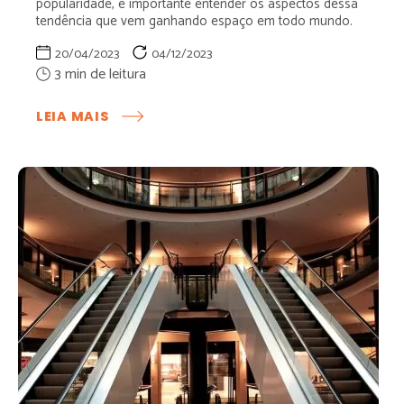
popularidade, é importante entender os aspectos dessa
tendência que vem ganhando espaço em todo mundo.
20/04/2023
04/12/2023
:
LEIA MAIS
LOJAS-
CONCEITO:
COMO
A
EXPERIÊNCIA
DE
COMPRA
PODE
TRANSFORMAR
O
CONSUMO