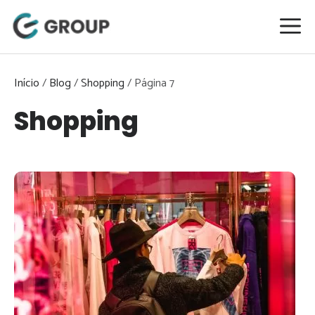
Pular
para
o
conteúdo
Início
/
Blog
/
Shopping
/
Página 7
Shopping