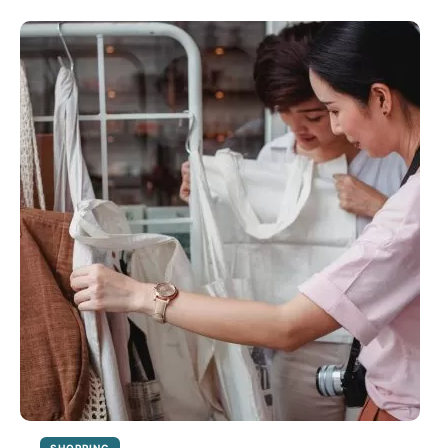
VAREJO:
O
QUE
ESPERAR
DO
FUTURO
DO
SETOR?
SHOPPING