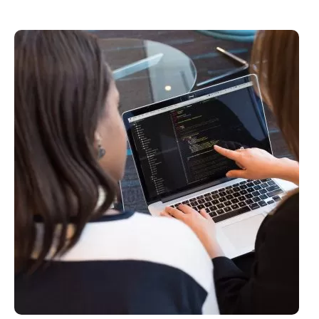
GPT
E
SHOPPING:
6
FORMAS
DE
OTIMIZAR
O
EMPREENDIMENTO