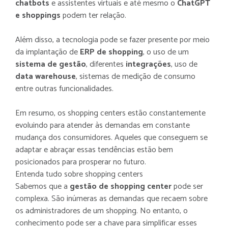
chatbots
e assistentes virtuais e até mesmo o
ChatGPT
e shoppings
podem ter relação.
Além disso, a tecnologia pode se fazer presente por meio
da implantação de
ERP de shopping
, o uso de um
sistema de gestão
, diferentes
integrações
, uso de
data warehouse
, sistemas de medição de consumo
entre outras funcionalidades.
Em resumo, os shopping centers estão constantemente
Nós usamos cookies e outras tecnologias
Nós usamos cookies e outras tecnologias
evoluindo para atender às demandas em constante
semelhantes para melhorar a sua experiência
semelhantes para melhorar a sua experiência
mudança dos consumidores. Aqueles que conseguem se
com o nosso site. Ao navegar pelas páginas,
com o nosso site. Ao navegar pelas páginas,
adaptar e abraçar essas tendências estão bem
você declara estar de acordo com a nossa
você declara estar de acordo com a nossa
posicionados para prosperar no futuro.
Política de Privacidade.
Política de Privacidade.
Saiba mais
Saiba mais
Entenda tudo sobre shopping centers
Sabemos que a
gestão de shopping center
pode ser
complexa. São inúmeras as demandas que recaem sobre
Recusar Cookies
Recusar Cookies
Aceitar Cookies
Aceitar Cookies
os administradores de um shopping. No entanto, o
conhecimento pode ser a chave para simplificar esses