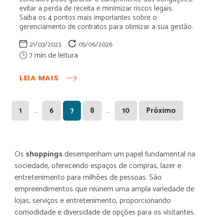
evitar a perda de receita e minimizar riscos legais.
Saiba os 4 pontos mais importantes sobre o
gerenciamento de contratos para otimizar a sua gestão.
21/03/2023
05/06/2026
:
LEIA MAIS
GERENCIAMENTO
DE
CONTRATOS
Page
Page
Page
Page
Page
…
…
1
6
7
8
10
Próximo
EM
SHOPPING:
4
PONTOS
Os
shoppings
desempenham um papel fundamental na
QUE
sociedade, oferecendo espaços de compras, lazer e
VOCÊ
PRECISA
entretenimento para milhões de pessoas. São
SABER
empreendimentos que reúnem uma ampla variedade de
NA
lojas, serviços e entretenimento, proporcionando
PRÁTICA
comodidade e diversidade de opções para os visitantes.