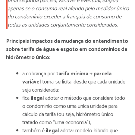
uma segunda parcela, variável e eventual, exigida
apenas se o consumo real aferido pelo medidor único
do condomínio exceder a franquia de consumo de
todas as unidades conjuntamente consideradas.
Principais impactos da mudança do entendimento
sobre tarifa de água e esgoto em condomínios de
hidrômetro único:
a cobrança por
tarifa mínima + parcela
variável
torna-se lícita, desde que cada unidade
seja considerada;
fica
ilegal
adotar o método que considera todo
o condomínio como uma única unidade para
cálculo da tarifa (ou seja, hidrômetro único
tratado como “uma economia”);
também é
ilegal
adotar modelo híbrido que