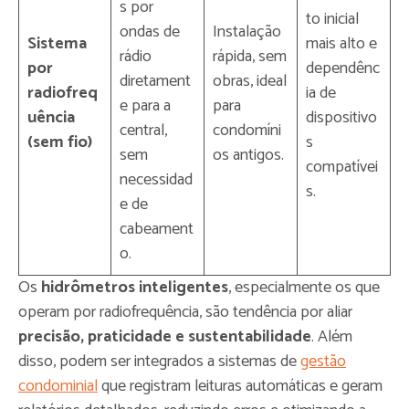
s por
to inicial
ondas de
Instalação
Sistema
mais alto e
rádio
rápida, sem
por
dependênc
diretament
obras, ideal
radiofreq
ia de
e para a
para
uência
dispositivo
central,
condomíni
(sem fio)
s
sem
os antigos.
compatívei
necessidad
s.
e de
cabeament
o.
Os
hidrômetros inteligentes
, especialmente os que
operam por radiofrequência, são tendência por aliar
precisão, praticidade e sustentabilidade
. Além
disso, podem ser integrados a sistemas de
gestão
condominial
que registram leituras automáticas e geram