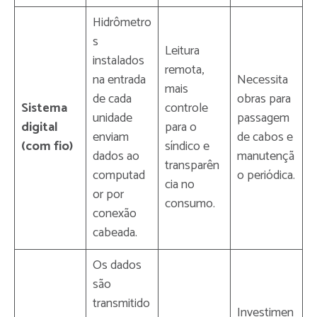
Hidrômetro
s
Leitura
instalados
remota,
na entrada
Necessita
mais
de cada
obras para
Sistema
controle
unidade
passagem
digital
para o
enviam
de cabos e
(com fio)
síndico e
dados ao
manutençã
transparên
computad
o periódica.
cia no
or por
consumo.
conexão
cabeada.
Os dados
são
transmitido
Investimen