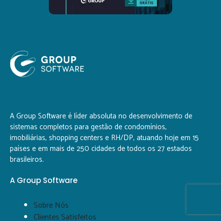
A Group Software é líder absoluta no desenvolvimento de
Nós usamos cookies e outras tecnologias
Nós usamos cookies e outras tecnologias
sistemas completos para gestão de condomínios,
semelhantes para melhorar a sua experiência
semelhantes para melhorar a sua experiência
imobiliárias, shopping centers e RH/DP, atuando hoje em 15
com o nosso site. Ao navegar pelas páginas,
com o nosso site. Ao navegar pelas páginas,
países e em mais de 250 cidades de todos os 27 estados
você declara estar de acordo com a nossa
você declara estar de acordo com a nossa
brasileiros.
Política de Privacidade.
Política de Privacidade.
Saiba mais
Saiba mais
A Group Software
Recusar Cookies
Recusar Cookies
Aceitar Cookies
Aceitar Cookies
Sobre Nós
Clientes Satisfeitos