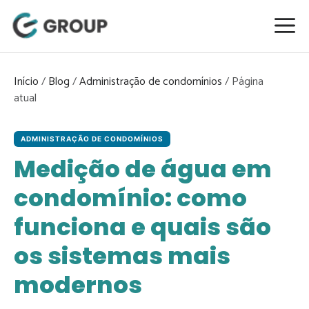
Pular
para
o
conteúdo
Início
/
Blog
/
Administração de condomínios
/
ADMINISTRAÇÃO DE CONDOMÍNIOS
Medição de água em
condomínio: como
funciona e quais são
os sistemas mais
modernos