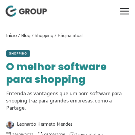
Pular
para
o
conteúdo
Início
/
Blog
/
Shopping
/
SHOPPING
O melhor software
para shopping
Entenda as vantagens que um bom software para
shopping traz para grandes empresas, como a
Partage.
Leonardo Hermeto Mendes
26/06/2023
05/06/2026