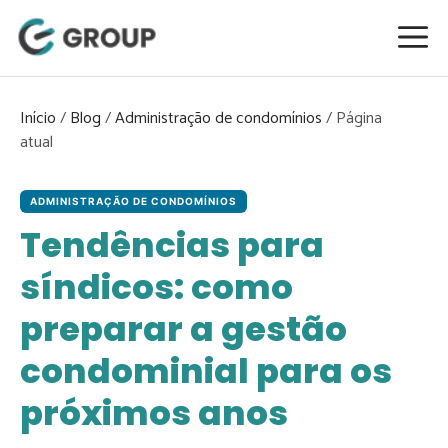
Pular
para
o
conteúdo
Início
/
Blog
/
Administração de condomínios
/
ADMINISTRAÇÃO DE CONDOMÍNIOS
Tendências para
síndicos: como
preparar a gestão
condominial para os
próximos anos