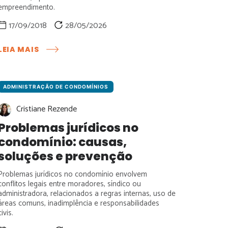
empreendimento.
17/09/2018
28/05/2026
:
LEIA MAIS
ADMINISTRADORA
CONFIÁVEL:
COMO
DEMONSTRAR
ADMINISTRAÇÃO DE CONDOMÍNIOS
CREDIBILIDADE
Cristiane Rezende
E
CONQUISTAR
Problemas jurídicos no
CONDOMÍNIOS
condomínio: causas,
soluções e prevenção
Problemas jurídicos no condomínio envolvem
conflitos legais entre moradores, síndico ou
administradora, relacionados a regras internas, uso de
áreas comuns, inadimplência e responsabilidades
civis.