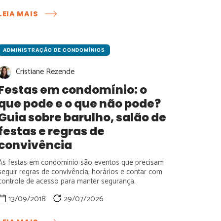
:
LEIA MAIS
HOMOLOGAÇÃO
DE
BOLETO:
O
ADMINISTRAÇÃO DE CONDOMÍNIOS
QUE
Cristiane Rezende
MUDA
DE
Festas em condomínio: o
BANCO
que pode e o que não pode?
PARA
BANCO?
Guia sobre barulho, salão de
festas e regras de
convivência
As festas em condomínio são eventos que precisam
seguir regras de convivência, horários e contar com
controle de acesso para manter segurança.
13/09/2018
29/07/2026
: