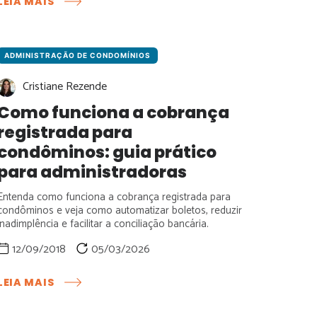
LEIA MAIS
FESTAS
EM
CONDOMÍNIO:
O
ADMINISTRAÇÃO DE CONDOMÍNIOS
QUE
PODE
Cristiane Rezende
E
Como funciona a cobrança
O
registrada para
QUE
NÃO
condôminos: guia prático
PODE?
para administradoras
GUIA
SOBRE
Entenda como funciona a cobrança registrada para
BARULHO,
condôminos e veja como automatizar boletos, reduzir
SALÃO
inadimplência e facilitar a conciliação bancária.
DE
12/09/2018
05/03/2026
FESTAS
E
:
REGRAS
LEIA MAIS
COMO
DE
FUNCIONA
CONVIVÊNCIA