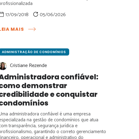
profissionalizada
17/09/2018
05/06/2026
:
LEIA MAIS
TENDÊNCIAS
PARA
SÍNDICOS:
COMO
ADMINISTRAÇÃO DE CONDOMÍNIOS
PREPARAR
Cristiane Rezende
A
GESTÃO
Administradora confiável:
CONDOMINIAL
como demonstrar
PARA
OS
credibilidade e conquistar
PRÓXIMOS
condomínios
ANOS
Uma administradora confiável é uma empresa
especializada na gestão de condomínios que atua
com transparência, segurança jurídica e
profissionalismo, garantindo o correto gerenciamento
financeiro, operacional e administrativo do