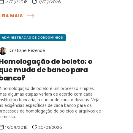
14/09/2018
17/07/2026
:
LEIA MAIS
PROBLEMAS
JURÍDICOS
NO
CONDOMÍNIO:
ADMINISTRAÇÃO DE CONDOMÍNIOS
CAUSAS,
Cristiane Rezende
SOLUÇÕES
E
Homologação de boleto: o
PREVENÇÃO
que muda de banco para
banco?
A homologação de boleto é um processo simples,
mas algumas etapas variam de acordo com cada
instituição bancária, o que pode causar dúvidas. Veja
as exigências específicas de cada banco para os
processos de homologação de boletos e arquivos de
remessa.
13/09/2018
20/01/2026