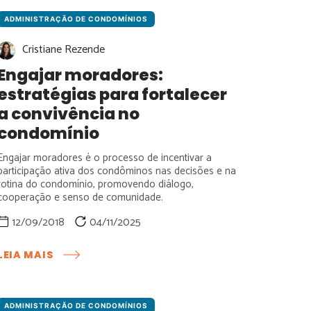
A
COBRANÇA
ADMINISTRAÇÃO DE CONDOMÍNIOS
REGISTRADA
PARA
Cristiane Rezende
CONDÔMINOS:
Engajar moradores:
GUIA
estratégias para fortalecer
PRÁTICO
PARA
a convivência no
ADMINISTRADORAS
condomínio
Engajar moradores é o processo de incentivar a
participação ativa dos condôminos nas decisões e na
rotina do condomínio, promovendo diálogo,
cooperação e senso de comunidade.
12/09/2018
04/11/2025
:
LEIA MAIS
ENGAJAR
MORADORES:
ESTRATÉGIAS
PARA
ADMINISTRAÇÃO DE CONDOMÍNIOS