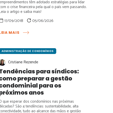
empreendimentos têm adotado estratégias para lidar
com o crise financeira pela qual o país vem passando.
Leia o artigo e saiba mais!
17/09/2018
05/06/2026
:
LEIA MAIS
CRISES
EM
CONDOMÍNIOS:
CAUSAS,
ADMINISTRAÇÃO DE CONDOMÍNIOS
RISCOS
Cristiane Rezende
E
COMO
Tendências para síndicos:
SUPERAR
como preparar a gestão
COM
BOA
condominial para os
GESTÃO
próximos anos
O que esperar dos condomínios nas próximas
décadas? São 4 tendências: sustentabilidade, alta
conectividade, tudo ao alcance das mãos e gestão