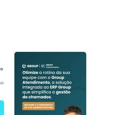
io
so