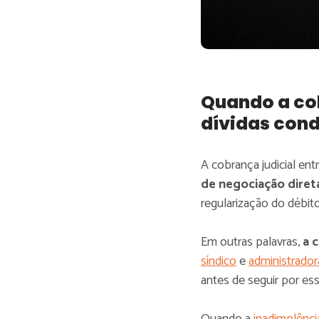
Quando a cob
dívidas con
A cobrança judicial en
de negociação diret
regularização do débito
Em outras palavras,
a c
síndico
e
administrador
antes de seguir por es