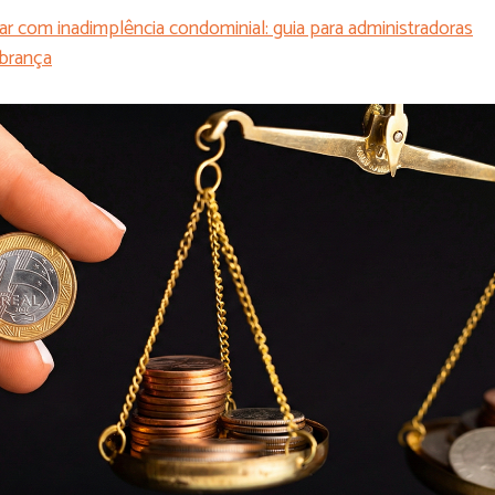
ar com inadimplência condominial: guia para administradoras
brança