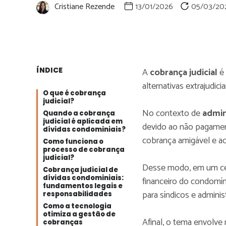
Cristiane Rezende
13/01/2026
05/03/20
ÍNDICE
A
cobrança judicial
é
alternativas extrajudic
O que é cobrança
judicial?
No contexto de
admin
Quando a cobrança
judicial é aplicada em
devido ao não pagame
dívidas condominiais?
cobrança amigável e ac
Como funciona o
processo de cobrança
judicial?
Desse modo, em um ce
Cobrança judicial de
dívidas condominiais:
financeiro do condomín
fundamentos legais e
para síndicos e adminis
responsabilidades
Como a tecnologia
otimiza a gestão de
Afinal, o tema envolv
cobranças