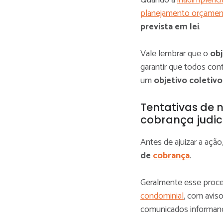
Quando a
inadimplênci
planejamento orçamen
prevista em lei
.
Vale lembrar que o
obj
garantir que todos con
um
objetivo coletivo
Tentativas de 
cobrança judic
Antes de ajuizar a açã
de
cobrança
.
Geralmente esse proc
condominial
, com avis
comunicados informand