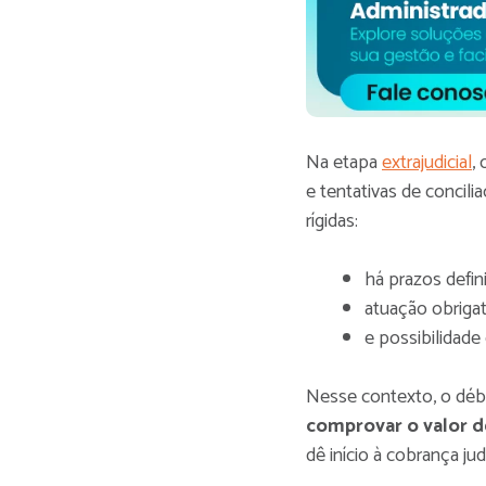
Na etapa
extrajudicial
,
e tentativas de concili
rígidas:
há prazos defin
atuação obriga
e possibilidade
Nesse contexto, o débi
comprovar o valor d
dê início à cobrança jud