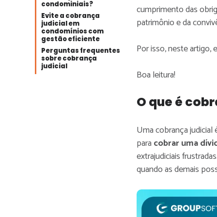
condominiais?
cumprimento das obrig
Evite a cobrança
patrimônio e da conviv
judicial em
condomínios com
gestão eficiente
Por isso, neste artigo
Perguntas frequentes
sobre cobrança
judicial
Boa leitura!
O que é cobr
Uma cobrança judicial 
para
cobrar uma dívi
extrajudiciais frustrad
quando as demais poss