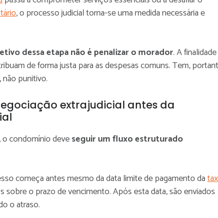
a
passa a comprometer serviços essenciais ou a desafiar o
tário
, o processo judicial torna-se uma medida necessária e
etivo dessa etapa não é penalizar o morador
. A finalidade
tribuam de forma justa para as despesas comuns. Tem, portant
, não punitivo.
negociação extrajudicial antes da
ial
o, o condomínio deve
seguir um fluxo estruturado
esso começa antes mesmo da data limite de pagamento da
ta
os sobre o prazo de vencimento. Após esta data, são enviados
o o atraso.