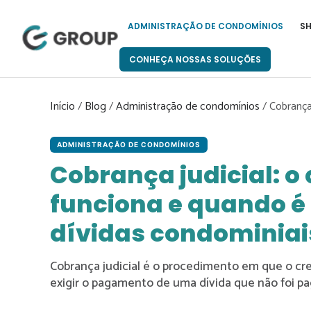
Pular
para
ADMINISTRAÇÃO DE CONDOMÍNIOS
S
o
conteúdo
CONHEÇA NOSSAS SOLUÇÕES
Início
/
Blog
/
Administração de condomínios
/
Cobrança
ADMINISTRAÇÃO DE CONDOMÍNIOS
Cobrança judicial: o
funciona e quando é
dívidas condominiai
Cobrança judicial é o procedimento em que o cred
exigir o pagamento de uma dívida que não foi 