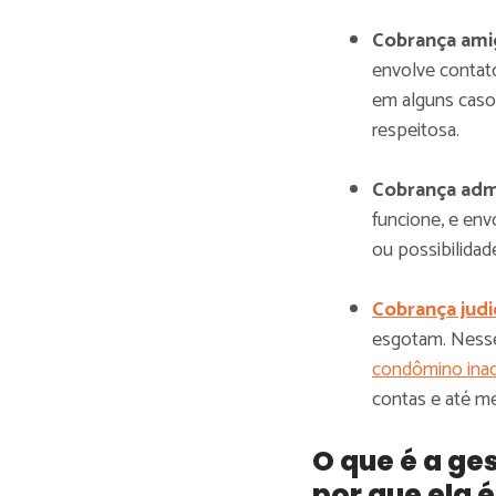
Cobrança ami
envolve contato
em alguns caso
respeitosa.
Cobrança admi
funcione, e env
ou possibilidad
Cobrança judic
esgotam. Nesse
condômino ina
contas e até me
O que é a g
por que ela 