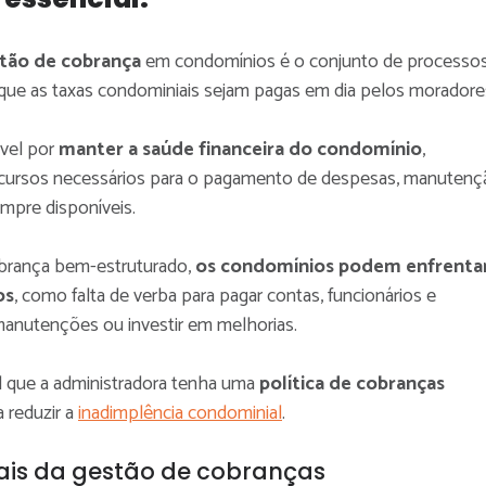
tão de cobrança
em condomínios é o conjunto de processo
que as taxas condominiais sejam pagas em dia pelos moradore
vel por
manter a saúde financeira do condomínio
,
cursos necessários para o pagamento de despesas, manutenç
mpre disponíveis.
brança bem-estruturado,
os condomínios podem enfrenta
os
, como falta de verba para pagar contas, funcionários e
 manutenções ou investir em melhorias.
l que a administradora tenha uma
política de cobranças
a reduzir a
inadimplência condominial
.
ais da gestão de cobranças