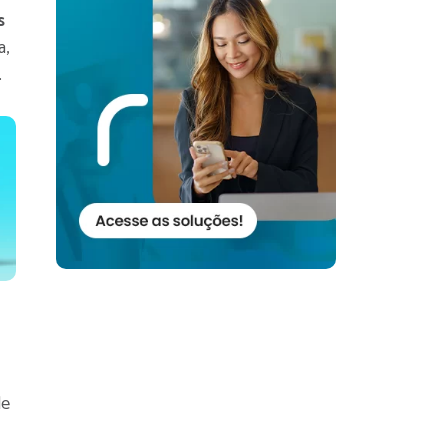
s
a,
.
de