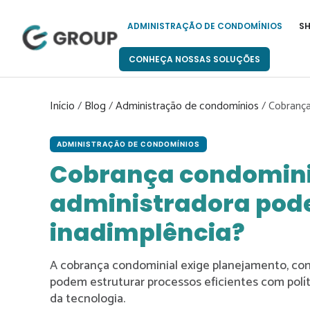
Pular
para
ADMINISTRAÇÃO DE CONDOMÍNIOS
S
o
conteúdo
CONHEÇA NOSSAS SOLUÇÕES
Início
/
Blog
/
Administração de condomínios
/
Cobrança
ADMINISTRAÇÃO DE CONDOMÍNIOS
Cobrança condomini
administradora pode
inadimplência?
A cobrança condominial exige planejamento, co
podem estruturar processos eficientes com polít
da tecnologia.