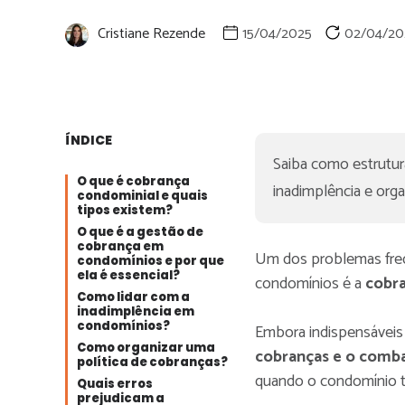
Cristiane Rezende
15/04/2025
02/04/20
ÍNDICE
Saiba como estrutur
O que é cobrança
inadimplência e organ
condominial e quais
tipos existem?
O que é a gestão de
cobrança em
Um dos problemas freq
condomínios e por que
ela é essencial?
condomínios é a
cobra
Como lidar com a
inadimplência em
condomínios?
Embora indispensáveis 
Como organizar uma
cobranças e o comba
política de cobranças?
quando o condomínio 
Quais erros
prejudicam a