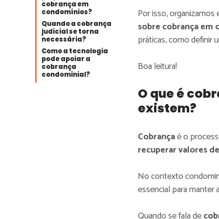
cobrança em
Por isso, organizamos 
condomínios?
Quando a cobrança
sobre cobrança em 
judicial se torna
práticas, como definir
necessária?
Como a tecnologia
pode apoiar a
Boa leitura!
cobrança
condominial?
O que é cobr
existem?
Cobrança
é o process
recuperar valores d
No contexto condominia
essencial para manter 
Quando se fala de
cob