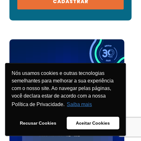
CADASTRAR
Nós usamos cookies e outras tecnologias
Nós usamos cookies e outras tecnologias
semelhantes para melhorar a sua experiência
semelhantes para melhorar a sua experiência
com o nosso site. Ao navegar pelas páginas,
com o nosso site. Ao navegar pelas páginas,
você declara estar de acordo com a nossa
você declara estar de acordo com a nossa
Política de Privacidade.
Política de Privacidade.
Saiba mais
Saiba mais
Recusar Cookies
Recusar Cookies
Aceitar Cookies
Aceitar Cookies