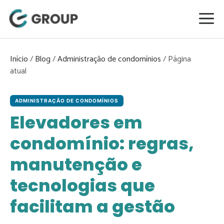
Pular
para
o
conteúdo
Início
/
Blog
/
Administração de condomínios
/
ADMINISTRAÇÃO DE CONDOMÍNIOS
Elevadores em
condomínio: regras,
manutenção e
tecnologias que
facilitam a gestão