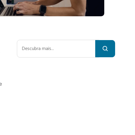
Pesquisar
s
e