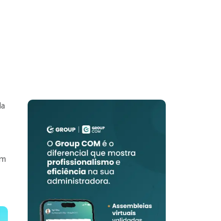
da
am