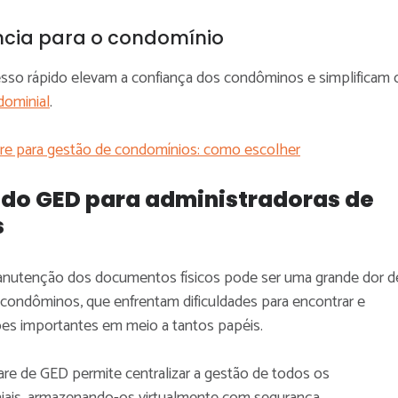
ncia para o condomínio
esso rápido elevam a confiança dos condôminos e simplificam 
dominial
.
re para gestão de condomínios: como escolher
 do GED para administradoras de
s
nutenção dos documentos físicos pode ser uma grande dor d
 condôminos, que enfrentam dificuldades para encontrar e
ões importantes em meio a tantos papéis.
re de GED permite centralizar a gestão de todos os
ais, armazenando-os virtualmente com segurança.