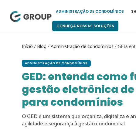
Pular
para
ADMINISTRAÇÃO DE CONDOMÍNIOS
S
o
conteúdo
CONHEÇA NOSSAS SOLUÇÕES
Início
/
Blog
/
Administração de condomínios
/
GED: ent
ADMINISTRAÇÃO DE CONDOMÍNIOS
GED: entenda como f
gestão eletrônica d
para condomínios
O GED é um sistema que organiza, digitaliza e 
agilidade e segurança à gestão condominial.