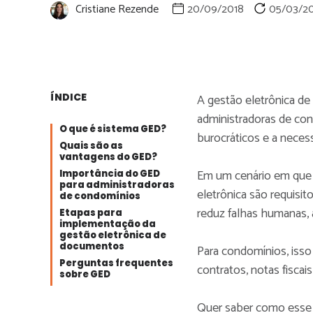
Cristiane Rezende
20/09/2018
05/03/2
ÍNDICE
A gestão eletrônica 
administradoras de co
O que é sistema GED?
burocráticos e a neces
Quais são as
vantagens do GED?
Em um cenário em que 
Importância do GED
para administradoras
eletrônica são requisit
de condomínios
reduz falhas humanas, a
Etapas para
implementação da
gestão eletrônica de
documentos
Para condomínios, isso 
Perguntas frequentes
contratos, notas fiscais
sobre GED
Quer saber como esse t