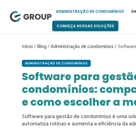
Pular
para
ADMINISTRAÇÃO DE CONDOMÍNIOS
S
o
conteúdo
CONHEÇA NOSSAS SOLUÇÕES
Início
/
Blog
/
Administração de condomínios
/
Software
ADMINISTRAÇÃO DE CONDOMÍNIOS
Software para gestã
condomínios: compar
e como escolher a m
Software para gestão de condomínios é uma solu
automatiza rotinas e aumenta a eficiência da ad