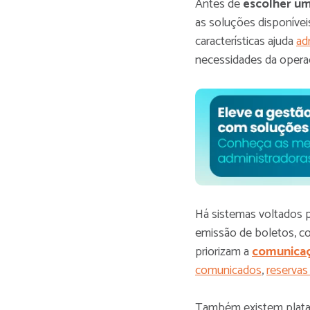
Antes de
escolher um
as soluções disponívei
características ajuda
ad
necessidades da opera
Há sistemas voltados 
emissão de boletos, co
priorizam a
comunica
comunicados
,
reservas
Também existem plat