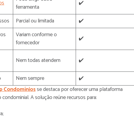
os
✔️
ferramenta
ssos
Parcial ou limitada
✔️
ros
Variam conforme o
✔️
fornecedor
Nem todas atendem
✔️
o
Nem sempre
✔️
p Condomínios
se destaca por oferecer uma plataforma
 condominial. A solução reúne recursos para:
a;