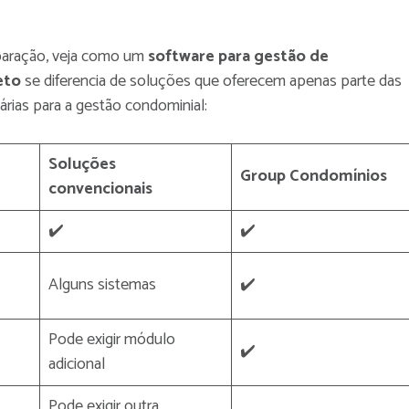
mparação, veja como um
software para gestão de
eto
se diferencia de soluções que oferecem apenas parte das
árias para a gestão condominial:
Soluções
Group Condomínios
convencionais
✔️
✔️
Alguns sistemas
✔️
Pode exigir módulo
✔️
adicional
Pode exigir outra