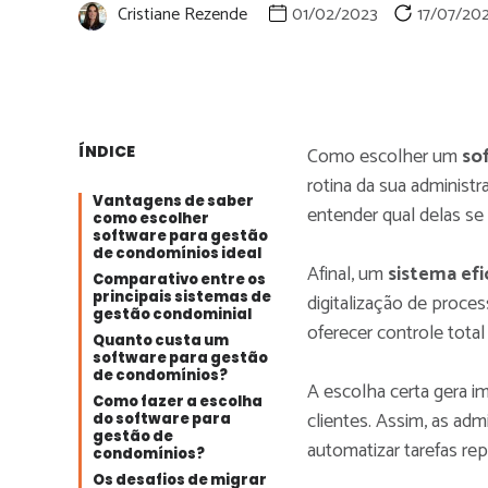
Cristiane Rezende
01/02/2023
17/07/20
ÍNDICE
Como escolher um
so
rotina da sua administ
Vantagens de saber
entender qual delas se
como escolher
software para gestão
de condomínios ideal
Afinal, um
sistema ef
Comparativo entre os
principais sistemas de
digitalização de proces
gestão condominial
oferecer controle tota
Quanto custa um
software para gestão
de condomínios?
A escolha certa gera i
Como fazer a escolha
clientes. Assim, as ad
do software para
gestão de
automatizar tarefas rep
condomínios?
Os desafios de migrar