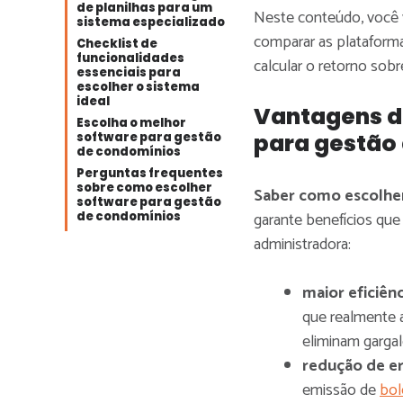
de planilhas para um
Neste conteúdo, você va
sistema especializado
comparar as plataforma
Checklist de
funcionalidades
calcular o retorno sobr
essenciais para
escolher o sistema
ideal
Vantagens d
Escolha o melhor
para gestão
software para gestão
de condomínios
Perguntas frequentes
sobre como escolher
Saber como escolhe
software para gestão
garante benefícios que
de condomínios
administradora:
maior eficiên
que realmente 
eliminam gargal
redução de er
emissão de
bol