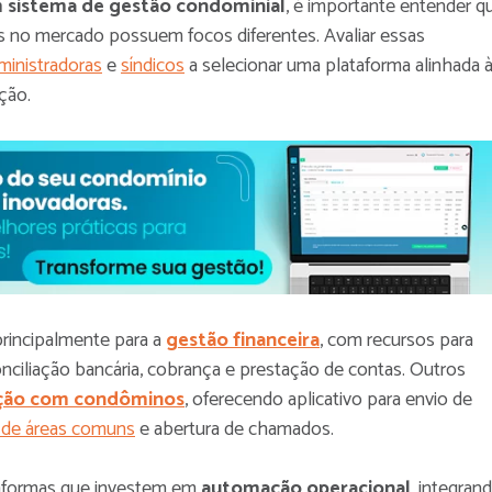
 sistema de gestão condominial
, é importante entender q
s no mercado possuem focos diferentes. Avaliar essas
ministradoras
e
síndicos
a selecionar uma plataforma alinhada 
ção.
principalmente para a
gestão financeira
, com recursos para
nciliação bancária, cobrança e prestação de contas. Outros
ção com condôminos
, oferecendo aplicativo para envio de
 de áreas comuns
e abertura de chamados.
aformas que investem em
automação operacional
, integran