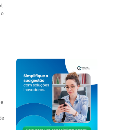
l,
 e
 e
de