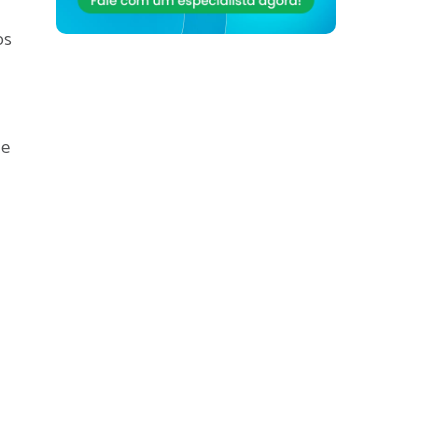
os
 e