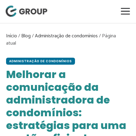
Pular
para
o
conteúdo
Início
/
Blog
/
Administração de condomínios
/
ADMINISTRAÇÃO DE CONDOMÍNIOS
Melhorar a
comunicação da
administradora de
condomínios:
estratégias para uma