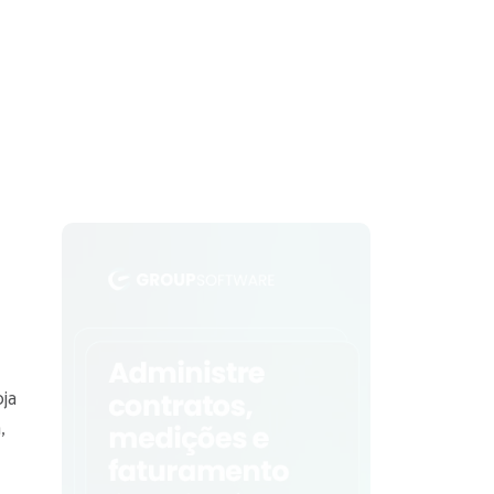
.
oja
,