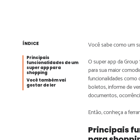
ÍNDICE
Você sabe como um sup
Principais
O super app da Group S
funcionalidades de um
super app para
para sua maior comodida
shopping
funcionalidades como c
Você também vai
gostar de ler
boletos, informe de ve
documentos, ocorrênci
Então, conheça a ferra
Principais f
para shoppi