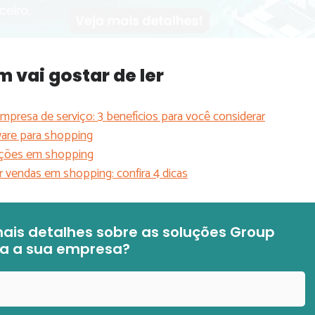
vai gostar de ler
mpresa de serviço: 3 benefícios para você considerar
are para shopping
vações em shopping
vendas em shopping: confira 4 dicas
ais detalhes sobre as soluções Group
ra a sua empresa?