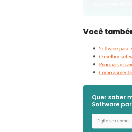
Você também 
Software para e
O melhor softw
Principais ino
Como aumentar 
Quer saber m
Software pa