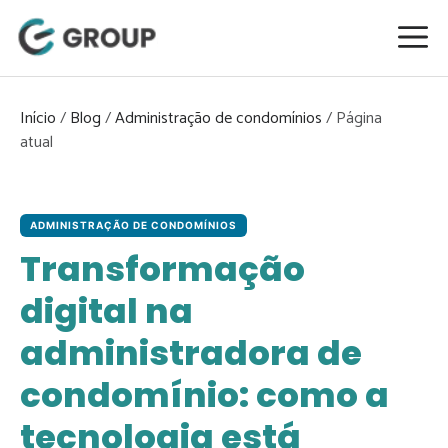
Pular
para
o
conteúdo
Início
/
Blog
/
Administração de condomínios
/
ADMINISTRAÇÃO DE CONDOMÍNIOS
Transformação
digital na
administradora de
condomínio: como a
tecnologia está