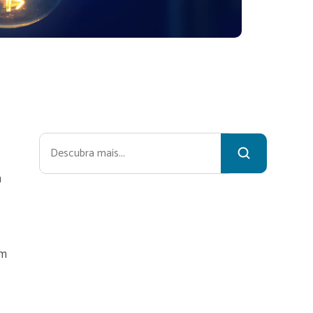
Pesquisar
m
em