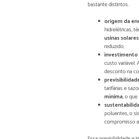
bastante distintos.
origem da ene
hidrelétricas, t
usinas solares
reduzido;
investimento i
custo variável. 
desconto na co
previsibilidad
tarifárias e saz
mínima
, o que 
sustentabilid
poluentes, o si
compromisso a
Essa previsibilidade e