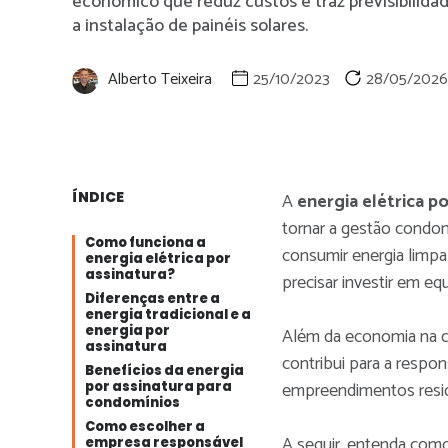
econômico que reduz custos e traz previsibilidad
a instalação de painéis solares.
Alberto Teixeira
25/10/2023
28/05/2026
ÍNDICE
A
energia elétrica po
tornar a gestão condom
Como funciona a
consumir energia limpa
energia elétrica por
assinatura?
precisar investir em e
Diferenças entre a
energia tradicional e a
energia por
Além da economia na co
assinatura
contribui para a respon
Benefícios da energia
empreendimentos reside
por assinatura para
condomínios
Como escolher a
A seguir, entenda como
empresa responsável