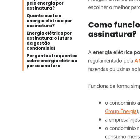
pela energia por
escolher o melhor par
assinatura?
Quanto custa a
energia elétrica por
Como funcion
assinatura?
assinatura?
Energia elétrica por
assinatura: o futuro
da gestão
condominial
A
energia elétrica po
Perguntas frequentes
regulamentado pela
A
sobre energia elétrica
por assinatura
fazendas ou usinas sol
Funciona de forma simp
o condomínio
a
Group Energia
);
a empresa injeta
o condomínio
r
consumo mensa