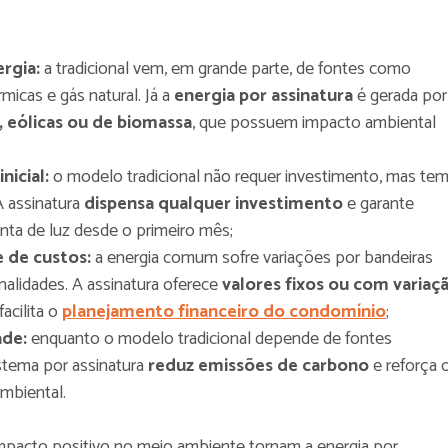
rgia:
a tradicional vem, em grande parte, de fontes como
érmicas e gás natural. Já a
energia por assinatura
é gerada por
, eólicas ou de biomassa
, que possuem impacto ambiental
nicial:
o modelo tradicional não requer investimento, mas te
A assinatura
dispensa qualquer investimento
e garante
nta de luz desde o primeiro mês;
e de custos:
a energia comum sofre variações por bandeiras
onalidades. A assinatura oferece
valores fixos ou com variaç
facilita o
planejamento financeiro do condomínio
;
ade:
enquanto o modelo tradicional depende de fontes
stema por assinatura
reduz emissões de carbono
e reforça 
mbiental.
 impacto positivo no meio ambiente tornam a energia por