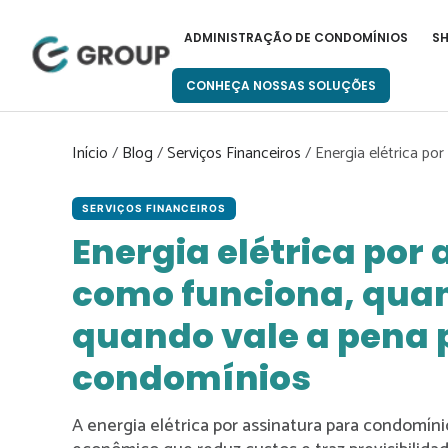
Pular
para
ADMINISTRAÇÃO DE CONDOMÍNIOS
S
o
conteúdo
CONHEÇA NOSSAS SOLUÇÕES
Início
/
Blog
/
Serviços Financeiros
/
Energia elétrica po
SERVIÇOS FINANCEIROS
Energia elétrica por 
como funciona, quan
quando vale a pena 
condomínios
A energia elétrica por assinatura para condomín