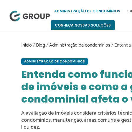
Pular
para
ADMINISTRAÇÃO DE CONDOMÍNIOS
S
o
conteúdo
CONHEÇA NOSSAS SOLUÇÕES
Início
/
Blog
/
Administração de condomínios
/
Entenda 
ADMINISTRAÇÃO DE CONDOMÍNIOS
Entenda como funcio
de imóveis e como a
condominial afeta o 
A avaliação de imóveis considera critérios técn
condomínios, manutenção, áreas comuns e gestão
liquidez.