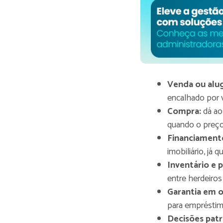
Venda ou alug
encalhado por v
Compra:
dá ao 
quando o preço
Financiament
imobiliário, já 
Inventário e p
entre herdeiros
Garantia em o
para empréstimo
Decisões patr