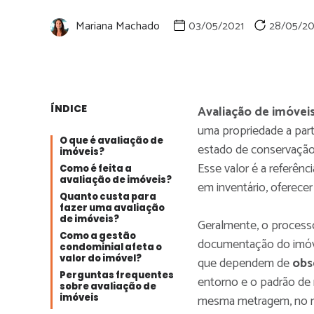
Mariana Machado
03/05/2021
28/05/2
ÍNDICE
Avaliação de imóvei
uma propriedade a part
O que é avaliação de
estado de conservaçã
imóveis?
Esse valor é a referênci
Como é feita a
avaliação de imóveis?
em inventário, oferece
Quanto custa para
fazer uma avaliação
de imóveis?
Geralmente, o processo
Como a gestão
documentação do imóvel,
condominial afeta o
valor do imóvel?
que dependem de
obs
Perguntas frequentes
entorno e o padrão de
sobre avaliação de
imóveis
mesma metragem, no me