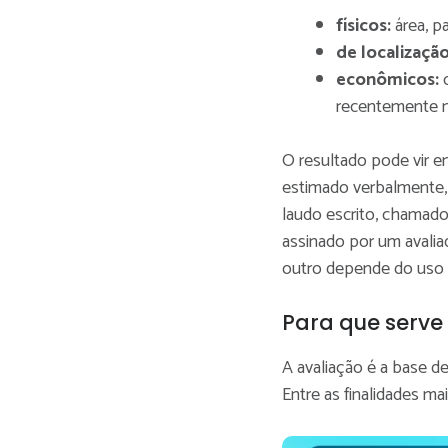
físicos:
área, p
de localizaçã
econômicos:
recentemente n
O resultado pode vir em
estimado verbalmente,
laudo escrito, chamad
assinado por um avalia
outro depende do uso q
Para que serve
A avaliação é a base d
Entre as finalidades ma