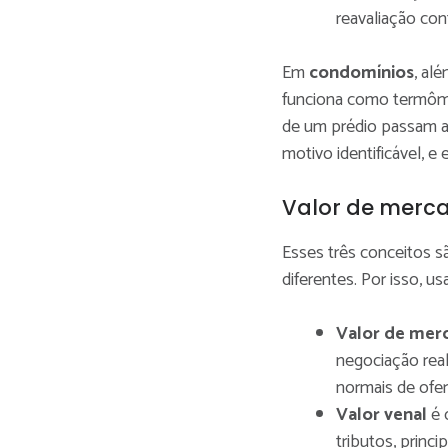
reavaliação con
Em
condomínios
, al
funciona como termôme
de um prédio passam a 
motivo identificável, e
Valor de merca
Esses três conceitos s
diferentes. Por isso, u
Valor de mer
negociação rea
normais de ofer
Valor venal
é o
tributos, princi