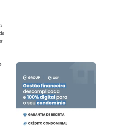
 o
uda
er
o