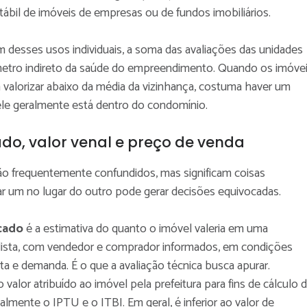
tábil de imóveis de empresas ou de fundos imobiliários.
ém desses usos individuais, a soma das avaliações das unidades
tro indireto da saúde do empreendimento. Quando os imóve
valorizar abaixo da média da vizinhança, costuma haver um
 ele geralmente está dentro do condomínio.
do, valor venal e preço de venda
ão frequentemente confundidos, mas significam coisas
sar um no lugar do outro pode gerar decisões equivocadas.
cado
é a estimativa do quanto o imóvel valeria em uma
lista, com vendedor e comprador informados, em condições
ta e demanda. É o que a avaliação técnica busca apurar.
 valor atribuído ao imóvel pela prefeitura para fins de cálculo 
palmente o IPTU e o ITBI. Em geral, é inferior ao valor de