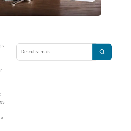
de
Pesquisar
,
ar
s
:
res
 a