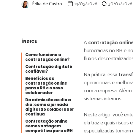
Érika de Castro
14/05/2026
30/07/2026
ÍNDICE
A
contratação onlin
burocracias no RH e n
Como funciona a
fluxos descentralizados
contratação online?
Contratação digital é
confiável?
Na prática, essa
transf
Benefícios da
operacionais e melhora
contratação online
para o RH e o novo
com a empresa. Além di
colaborador
sistemas internos.
Da admissão ao dia a
dia: como a jornada
digital do colaborador
Neste artigo, você en
continua
Contratação online
ela traz e quais risco
como vantagem
especializadas tornam 
competitiva para o RH