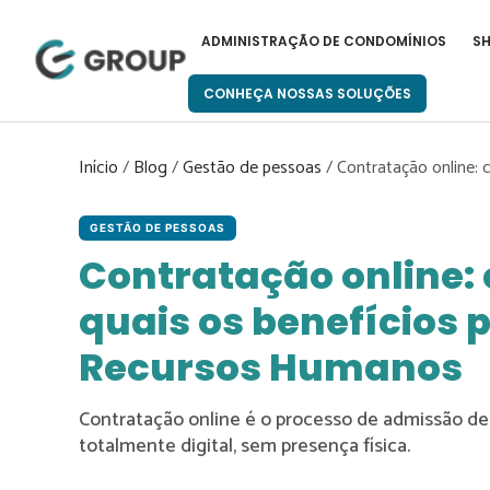
Pular
para
ADMINISTRAÇÃO DE CONDOMÍNIOS
S
o
conteúdo
CONHEÇA NOSSAS SOLUÇÕES
Início
/
Blog
/
Gestão de pessoas
/
Contratação online: 
GESTÃO DE PESSOAS
Contratação online:
quais os benefícios p
Recursos Humanos
Contratação online é o processo de admissão de
totalmente digital, sem presença física.