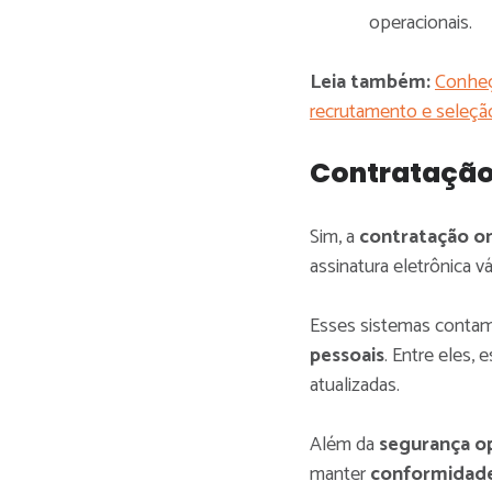
operacionais.
Leia também:
Conheç
recrutamento e seleçã
Contratação 
Sim, a
contratação on
assinatura eletrônica vá
Esses sistemas conta
pessoais
. Entre eles,
atualizadas.
Além da
segurança o
manter
conformidad