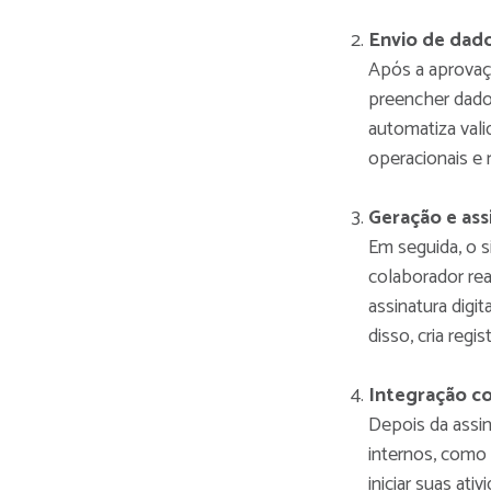
Envio de dad
Após a aprovaçã
preencher dado
automatiza vali
operacionais e 
Geração e ass
Em seguida, o 
colaborador rea
assinatura digit
disso, cria reg
Integração co
Depois da assi
internos, como
iniciar suas at