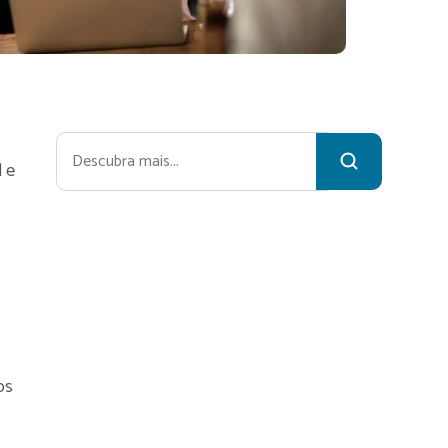
Pesquisar
 e
os