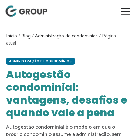
Pular
para
o
conteúdo
Início
/
Blog
/
Administração de condomínios
/
ADMINISTRAÇÃO DE CONDOMÍNIOS
Autogestão
condominial:
vantagens, desafios e
quando vale a pena
Autogestão condominial é o modelo em que o
próprio condomínio assume a administração, sem