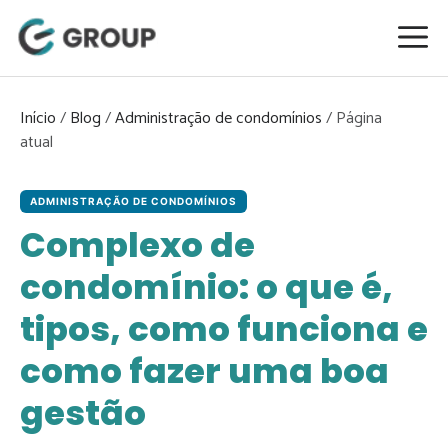
Pular
para
o
conteúdo
Início
/
Blog
/
Administração de condomínios
/
ADMINISTRAÇÃO DE CONDOMÍNIOS
Complexo de
condomínio: o que é,
tipos, como funciona e
como fazer uma boa
gestão