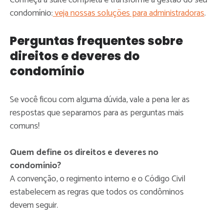
condomínio:
veja nossas soluções para administradoras
.
Perguntas frequentes sobre
direitos e deveres do
condomínio
Se você ficou com alguma dúvida, vale a pena ler as
respostas que separamos para as perguntas mais
Nós usamos cookies e outras tecnologias
Nós usamos cookies e outras tecnologias
comuns!
semelhantes para melhorar a sua experiência
semelhantes para melhorar a sua experiência
com o nosso site. Ao navegar pelas páginas,
com o nosso site. Ao navegar pelas páginas,
você declara estar de acordo com a nossa
você declara estar de acordo com a nossa
Quem define os direitos e deveres no
Política de Privacidade.
Política de Privacidade.
Saiba mais
Saiba mais
condomínio?
A convenção, o regimento interno e o Código Civil
estabelecem as regras que todos os condôminos
Recusar Cookies
Recusar Cookies
Aceitar Cookies
Aceitar Cookies
devem seguir.