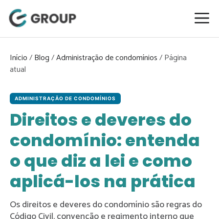
Pular
para
o
conteúdo
Início
/
Blog
/
Administração de condomínios
/
ADMINISTRAÇÃO DE CONDOMÍNIOS
Direitos e deveres do
condomínio: entenda
o que diz a lei e como
aplicá-los na prática
Os direitos e deveres do condomínio são regras do
Código Civil, convenção e regimento interno que