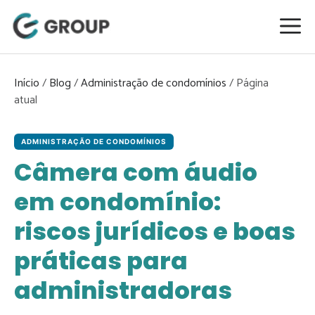
Pular
para
o
conteúdo
Início
/
Blog
/
Administração de condomínios
/
ADMINISTRAÇÃO DE CONDOMÍNIOS
Câmera com áudio
em condomínio:
riscos jurídicos e boas
práticas para
administradoras