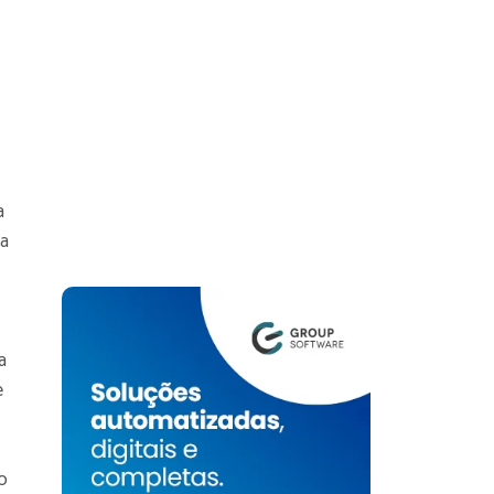
a
ia
a
e
o