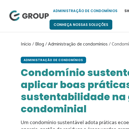
Pular
para
ADMINISTRAÇÃO DE CONDOMÍNIOS
S
o
conteúdo
CONHEÇA NOSSAS SOLUÇÕES
Início
/
Blog
/
Administração de condomínios
/
Condomín
ADMINISTRAÇÃO DE CONDOMÍNIOS
Condomínio sustent
aplicar boas prática
sustentabilidade na
condominial
Um condomínio sustentável adota práticas ecoe