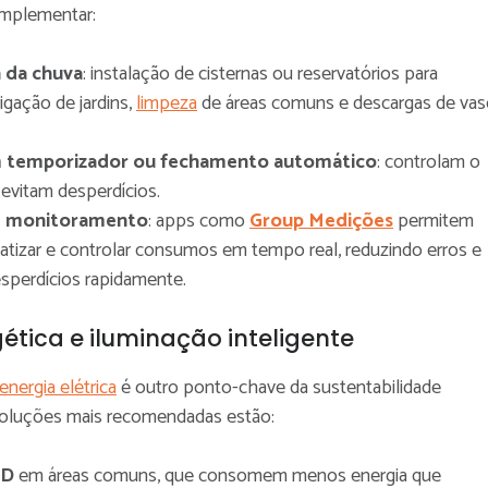
mplementar:
 da chuva
: instalação de cisternas ou reservatórios para
rigação de jardins,
limpeza
de áreas comuns e descargas de va
m temporizador ou fechamento automático
: controlam o
 evitam desperdícios.
e monitoramento
: apps como
Group Medições
permitem
matizar e controlar consumos em tempo real, reduzindo erros e
esperdícios rapidamente.
gética e iluminação inteligente
energia elétrica
é outro ponto-chave da sustentabilidade
 soluções mais recomendadas estão:
ED
em áreas comuns, que consomem menos energia que