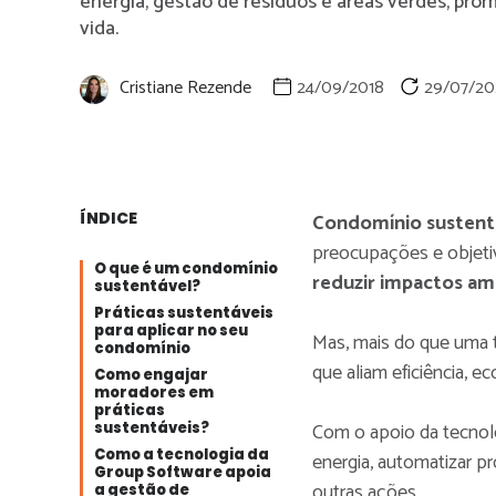
energia, gestão de resíduos e áreas verdes, pr
vida.
Cristiane Rezende
24/09/2018
29/07/20
ÍNDICE
Condomínio sustent
preocupações e objeti
O que é um condomínio
reduzir impactos am
sustentável?
Práticas sustentáveis
para aplicar no seu
Mas, mais do que uma te
condomínio
que aliam eficiência, e
Como engajar
moradores em
práticas
Com o apoio da tecnol
sustentáveis?
Como a tecnologia da
energia, automatizar p
Group Software apoia
outras ações.
a gestão de