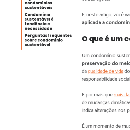
condomínios
sustentáveis
E, neste artigo, você v
Condomínio
sustentável é
aplicada a condomín
tendência e
necessidade
Perguntas frequentes
O que é um 
sobre condomínio
sustentável
Um condomínio sustentá
preservação do mei
da
qualidade de vida
do
responsabilidade social
E por mais que
mais da
de mudanças climáticas
indica alterações nos p
É um momento de mudan