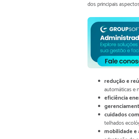
dos principais aspecto
redução e re
automáticas e m
eficiência ene
gerenciament
cuidados co
telhados ecoló
mobilidade e 