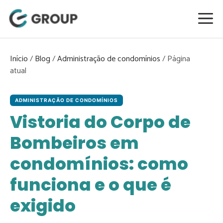
Pular
para
o
conteúdo
Início
/
Blog
/
Administração de condomínios
/
ADMINISTRAÇÃO DE CONDOMÍNIOS
Vistoria do Corpo de
Bombeiros em
condomínios: como
funciona e o que é
exigido