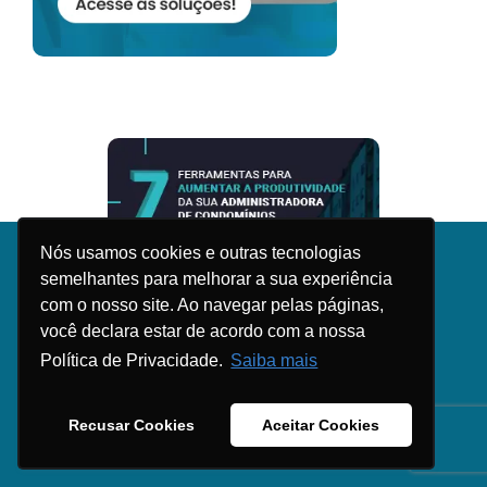
Nós usamos cookies e outras tecnologias
Nós usamos cookies e outras tecnologias
semelhantes para melhorar a sua experiência
semelhantes para melhorar a sua experiência
com o nosso site. Ao navegar pelas páginas,
com o nosso site. Ao navegar pelas páginas,
você declara estar de acordo com a nossa
você declara estar de acordo com a nossa
Política de Privacidade.
Política de Privacidade.
Saiba mais
Saiba mais
Recusar Cookies
Recusar Cookies
Aceitar Cookies
Aceitar Cookies