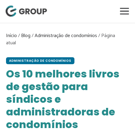
Pular
para
o
conteúdo
Início
/
Blog
/
Administração de condomínios
/
ADMINISTRAÇÃO DE CONDOMÍNIOS
Os 10 melhores livros
de gestão para
síndicos e
administradoras de
condomínios