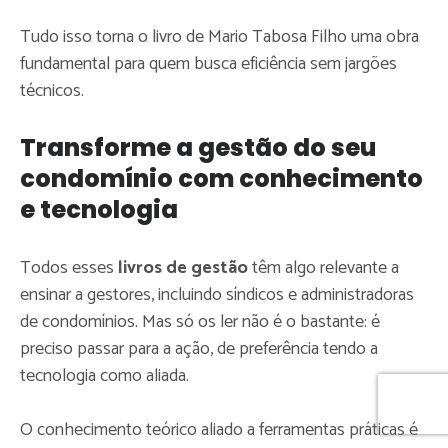
Tudo isso torna o livro de Mario Tabosa Filho uma obra
fundamental para quem busca eficiência sem jargões
técnicos.
Transforme a gestão do seu
condomínio com conhecimento
e tecnologia
Nós usamos cookies e outras tecnologias
Nós usamos cookies e outras tecnologias
semelhantes para melhorar a sua experiência
semelhantes para melhorar a sua experiência
Todos esses
livros de gestão
têm algo relevante a
com o nosso site. Ao navegar pelas páginas,
com o nosso site. Ao navegar pelas páginas,
ensinar a gestores, incluindo síndicos e administradoras
você declara estar de acordo com a nossa
você declara estar de acordo com a nossa
de condomínios. Mas só os ler não é o bastante: é
Política de Privacidade.
Política de Privacidade.
Saiba mais
Saiba mais
preciso passar para a ação, de preferência tendo a
tecnologia como aliada.
Recusar Cookies
Recusar Cookies
Aceitar Cookies
Aceitar Cookies
O conhecimento teórico aliado a ferramentas práticas é